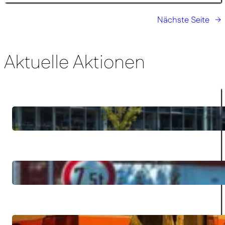
Nächste Seite
→
Aktuelle Aktionen
Hitzetote in NRW: Warum wir in
31.07.2026
Essen endlich entschlossener
handeln müssen
27.07.2026
GUTES KLIMA FESTIVAL 2026
100 Todesfälle an nur drei Tagen