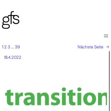
Zum
Inhalt
springen
1
2
3
…
39
Nächste Seite
→
18.4.2022