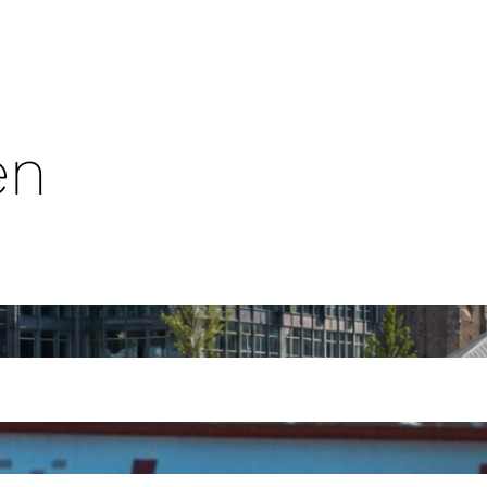
en
Essen endlich entschlossener handeln müssen