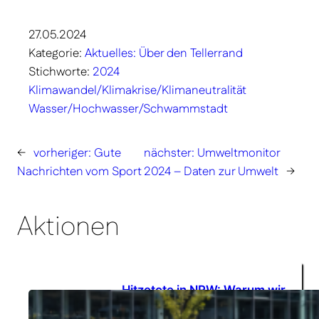
27.05.2024
Kategorie:
Aktuelles: Über den Tellerrand
Stichworte:
2024
Klimawandel/Klimakrise/Klimaneutralität
Wasser/Hochwasser/Schwammstadt
←
vorheriger:
Gute
nächster:
Umweltmonitor
Nachrichten vom Sport
2024 – Daten zur Umwelt
→
Aktionen
Hitzetote in NRW: Warum wir
in Essen endlich
31.07.2026
entschlossener handeln