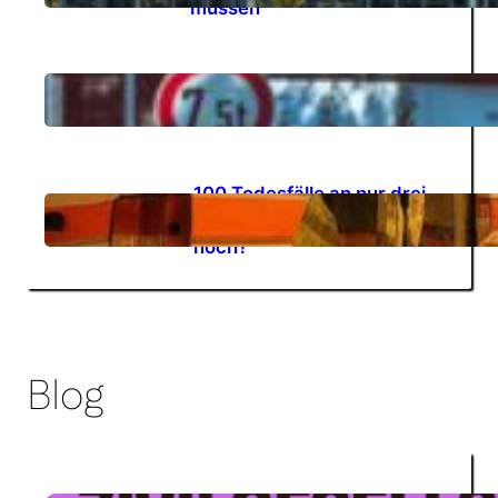
müssen
GUTES KLIMA FESTIVAL
27.07.2026
2026
100 Todesfälle an nur drei
Tagen – wie viele
08.07.2026
Warnsignale brauchen wir
noch?
Blog