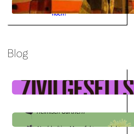
Tagen – wie viele
08.07.2026
Warnsignale brauchen wir
noch?
Blog
Social Media-Welle der
Zivilgesellschaft
KLIMA.REGLER.Festival 2026