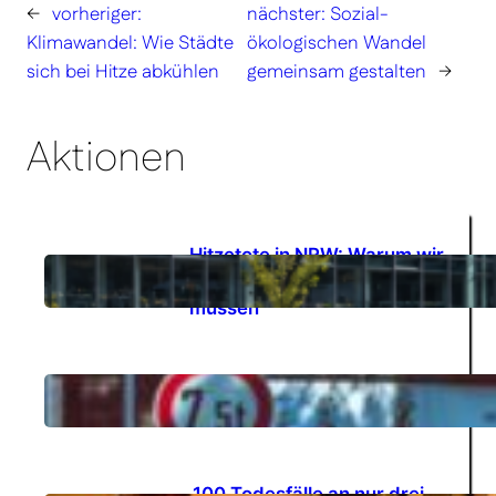
←
vorheriger:
nächster:
Sozial-
Klimawandel: Wie Städte
ökologischen Wandel
sich bei Hitze abkühlen
gemeinsam gestalten
→
Aktionen
Hitzetote in NRW: Warum wir
in Essen endlich
31.07.2026
entschlossener handeln
müssen
GUTES KLIMA FESTIVAL
27.07.2026
2026
100 Todesfälle an nur drei