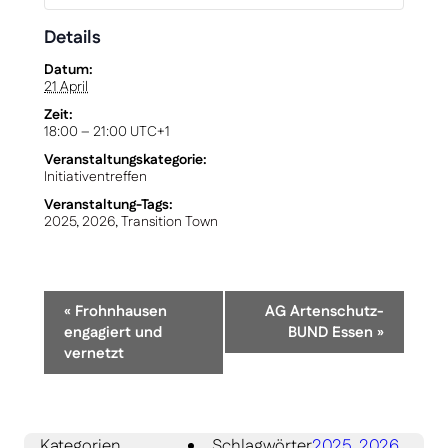
Details
Datum:
21 April
Zeit:
18:00 – 21:00
UTC+1
Veranstaltungskategorie:
Initiativentreffen
Veranstaltung-Tags:
2025
,
2026
,
Transition Town
Veranstaltung-
«
Frohnhausen
AG Artenschutz-
Navigation
engagiert und
BUND Essen
»
vernetzt
Kategorien
Schlagwörter
2025
,
2026
,