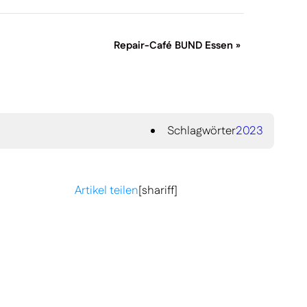
Repair-Café BUND Essen
»
Schlagwörter
2023
Artikel teilen
[shariff]