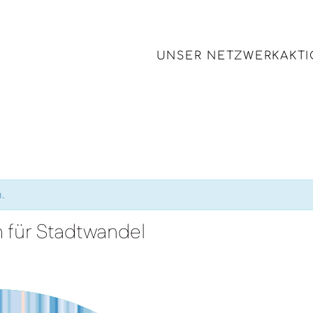
UNSER NETZWERK
AKT
.
 für Stadtwandel