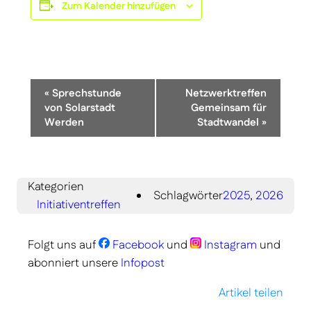
Zum Kalender hinzufügen
Veranstaltung-
«
Sprechstunde
Netzwerktreffen
Navigation
von Solarstadt
Gemeinsam für
Werden
Stadtwandel
»
Kategorien
Schlagwörter
2025
,
2026
Initiativentreffen
Folgt uns auf
Facebook
und
Instagram
und
abonniert unsere
Infopost
Artikel teilen