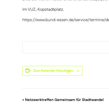
Im VUZ, Kopstadtplatz.
https://www.bund-essen.de/service/termine/de
Zum Kalender hinzufügen
Veranstaltung-
«
Netzwerktreffen Gemeinsam für Stadtwandel
Navigation