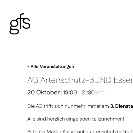
« Alle Veranstaltungen
AG Artenschutz-BUND Esse
20 Oktober
19:00
21:30
|
–
UTC+1
Die AG trifft sich nunmehr immer am
3. Dienst
Alle sind herzlich eingeladen teilzunehmen!
Bitte bei
Martin Kaiser
unter artenschutz(at)bu